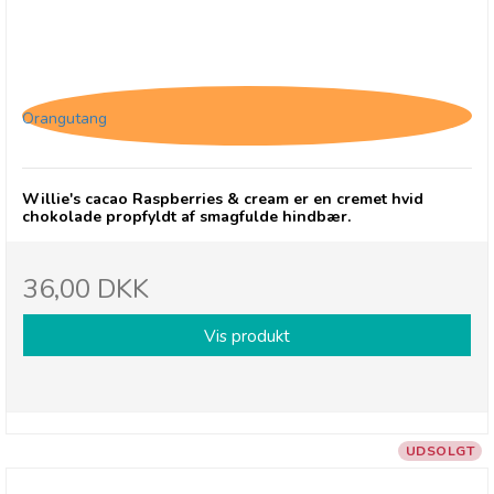
Willie's cacao Raspberries & cream
Orangutang
Willie's cacao Raspberries & cream er en cremet hvid
chokolade propfyldt af smagfulde hindbær.
36,00 DKK
Vis produkt
UDSOLGT