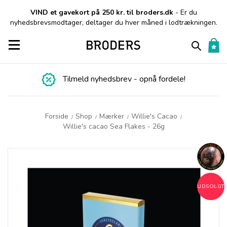
VIND et gavekort på 250 kr. til broders.dk
- Er du
nyhedsbrevsmodtager, deltager du hver måned i lodtrækningen.
Toggle navigation
Tilmeld nyhedsbrev - opnå fordele!
Forside
Shop
Mærker
Willie's Cacao
/
/
/
/
Willie's cacao Sea Flakes - 26g
UDSOLGT