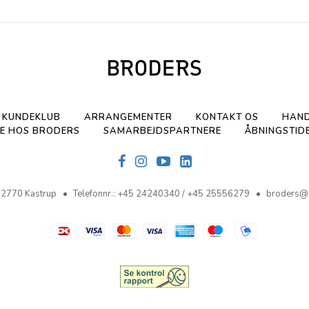
KUNDEKLUB
ARRANGEMENTER
KONTAKT OS
HAND
E HOS BRODERS
SAMARBEJDSPARTNERE
ÅBNINGSTID
2770 Kastrup
Telefonnr.
:
+45 24240340 / +45 25556279
broders@