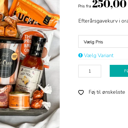
250,00
Pris fra
Efterårsgavekurv i o
Vælg Pris
Vælg Variant
F
Føj til ønskeliste