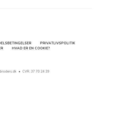
ELSBETINGELSER
PRIVATLIVSPOLITIK
ER
HVAD ER EN COOKIE?
broders.dk
CVR. 37 70 24 39