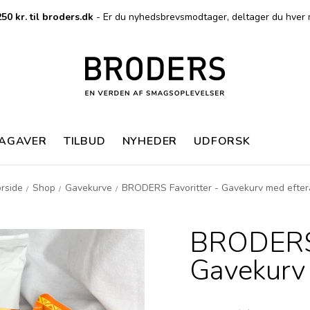
50 kr. til broders.dk
- Er du nyhedsbrevsmodtager, deltager du hver 
MAGAVER
TILBUD
NYHEDER
UDFORSK
rside
Shop
Gavekurve
BRODERS Favoritter - Gavekurv med efter
/
/
/
BRODERS 
Gavekurv 