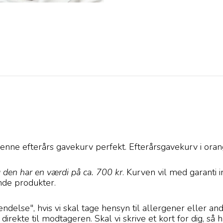
r denne efterårs gavekurv perfekt. Efterårsgavekurv i or
 den har en værdi på ca. 700 kr
. Kurven vil med garanti
ende produkter.
delse", hvis vi skal tage hensyn til allergener eller an
en direkte til modtageren. Skal vi skrive et kort for dig, s