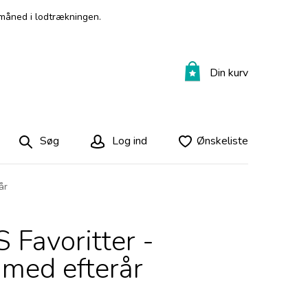
måned i lodtrækningen.
Din kurv
Søg
Log ind
Ønskeliste
år
Favoritter -
med efterår