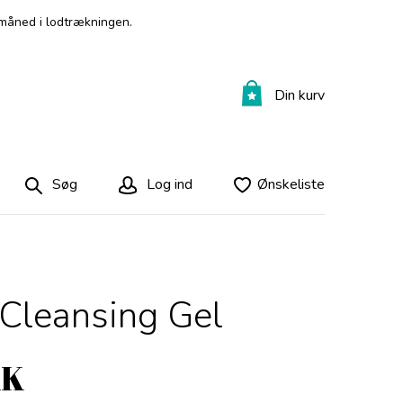
måned i lodtrækningen.
Din kurv
Søg
Log ind
Ønskeliste
 Cleansing Gel
KK