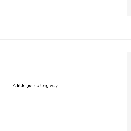
Belladot, Massage Oil Seabreeze
A little goes a long way !