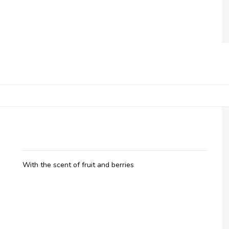
Belladot, Massage Oil Fruity
With the scent of fruit and berries