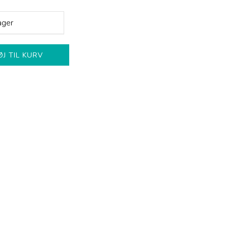
ager
ØJ TIL KURV