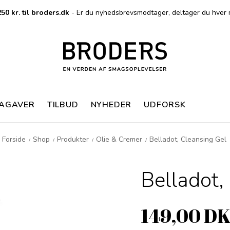
50 kr. til broders.dk
- Er du nyhedsbrevsmodtager, deltager du hver 
MAGAVER
TILBUD
NYHEDER
UDFORSK
Forside
Shop
Produkter
Olie & Cremer
Belladot, Cleansing Gel
/
/
/
/
Belladot,
149,00 D