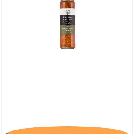
Random Harvest, Garlic Sundried Tomato
Mustard - BB 31/10-25