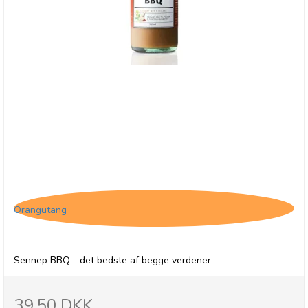
Jakob's Sauces Mustard BBQ
Orangutang
Sennep BBQ - det bedste af begge verdener
39,50 DKK