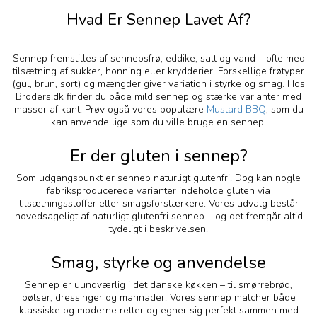
Hvad Er Sennep Lavet Af?
Sennep fremstilles af sennepsfrø, eddike, salt og vand – ofte med
tilsætning af sukker, honning eller krydderier. Forskellige frøtyper
(gul, brun, sort) og mængder giver variation i styrke og smag. Hos
Broders.dk finder du både mild sennep og stærke varianter med
masser af kant. Prøv også vores populære
Mustard BBQ
, som du
kan anvende lige som du ville bruge en sennep.
Er der gluten i sennep?
Som udgangspunkt er sennep naturligt glutenfri. Dog kan nogle
fabriksproducerede varianter indeholde gluten via
tilsætningsstoffer eller smagsforstærkere. Vores udvalg består
hovedsageligt af naturligt glutenfri sennep – og det fremgår altid
tydeligt i beskrivelsen.
Smag, styrke og anvendelse
Sennep er uundværlig i det danske køkken – til smørrebrød,
pølser, dressinger og marinader. Vores sennep matcher både
klassiske og moderne retter og egner sig perfekt sammen med