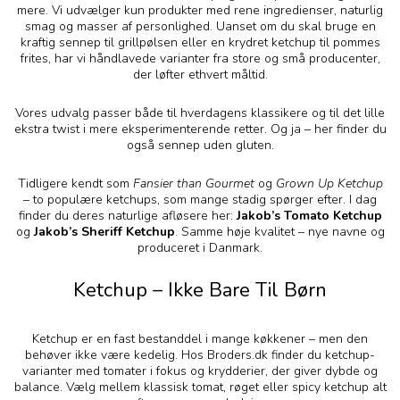
mere. Vi udvælger kun produkter med rene ingredienser, naturlig
smag og masser af personlighed. Uanset om du skal bruge en
kraftig sennep til grillpølsen eller en krydret ketchup til pommes
frites, har vi håndlavede varianter fra store og små producenter,
der løfter ethvert måltid.
Vores udvalg passer både til hverdagens klassikere og til det lille
ekstra twist i mere eksperimenterende retter. Og ja – her finder du
også sennep uden gluten.
Tidligere kendt som
Fansier than Gourmet
og
Grown Up Ketchup
– to populære ketchups, som mange stadig spørger efter. I dag
finder du deres naturlige afløsere her:
Jakob’s Tomato Ketchup
og
Jakob’s Sheriff Ketchup
. Samme høje kvalitet – nye navne og
produceret i Danmark.
Ketchup – Ikke Bare Til Børn
Ketchup er en fast bestanddel i mange køkkener – men den
behøver ikke være kedelig. Hos Broders.dk finder du ketchup-
varianter med tomater i fokus og krydderier, der giver dybde og
balance. Vælg mellem klassisk tomat, røget eller spicy ketchup alt