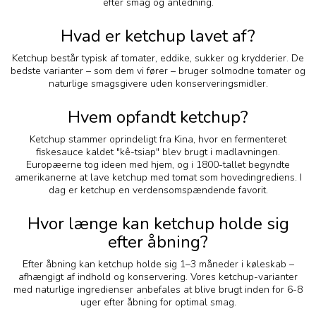
efter smag og anledning.
Hvad er ketchup lavet af?
Ketchup består typisk af tomater, eddike, sukker og krydderier. De
bedste varianter – som dem vi fører – bruger solmodne tomater og
naturlige smagsgivere uden konserveringsmidler.
Hvem opfandt ketchup?
Ketchup stammer oprindeligt fra Kina, hvor en fermenteret
fiskesauce kaldet "kê-tsiap" blev brugt i madlavningen.
Europæerne tog ideen med hjem, og i 1800-tallet begyndte
amerikanerne at lave ketchup med tomat som hovedingrediens. I
dag er ketchup en verdensomspændende favorit.
Hvor længe kan ketchup holde sig
efter åbning?
Efter åbning kan ketchup holde sig 1–3 måneder i køleskab –
afhængigt af indhold og konservering. Vores ketchup-varianter
med naturlige ingredienser anbefales at blive brugt inden for 6-8
uger efter åbning for optimal smag.