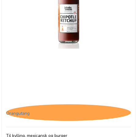
Jakob's Sauces Chipotle Ketchup, 250 ml
Orangutang
Til kylling, mexicansk og burger