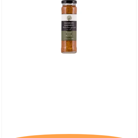
Random Harvest, Fireball Chilli Mustard - BB
31/1-26