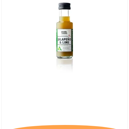
Jakob's Hot Sauces Jalapeno & Lime