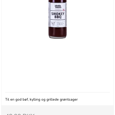
Jakob's Sauces Smokey BBQ, 500 ml
Til en god bøf, kylling og grillede grøntsager