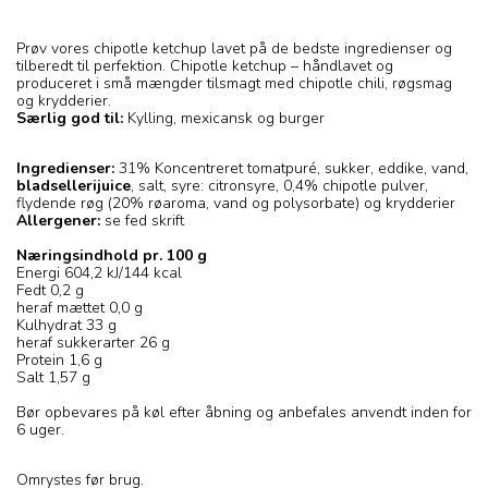
Prøv vores chipotle ketchup lavet på de bedste ingredienser og
tilberedt til perfektion. Chipotle ketchup – håndlavet og
produceret i små mængder tilsmagt med chipotle chili, røgsmag
og krydderier.
Særlig god til:
Kylling, mexicansk og burger
Ingredienser:
31% Koncentreret tomatpuré, sukker, eddike, vand,
bladsellerijuice
, salt, syre: citronsyre, 0,4% chipotle pulver,
flydende røg (20% røaroma, vand og polysorbate) og krydderier
Allergener:
se fed skrift
Næringsindhold pr. 100 g
Energi 604,2 kJ/144 kcal
Fedt 0,2 g
heraf mættet 0,0 g
Kulhydrat 33 g
heraf sukkerarter 26 g
Protein 1,6 g
Salt 1,57 g
Bør opbevares på køl efter åbning og anbefales anvendt inden for
6 uger.
Omrystes før brug.