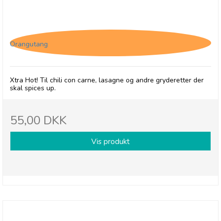
Jakob's Hot Sauce Smokey Naga
Orangutang
Xtra Hot! Til chili con carne, lasagne og andre gryderetter der
skal spices up.
55,00 DKK
Vis produkt