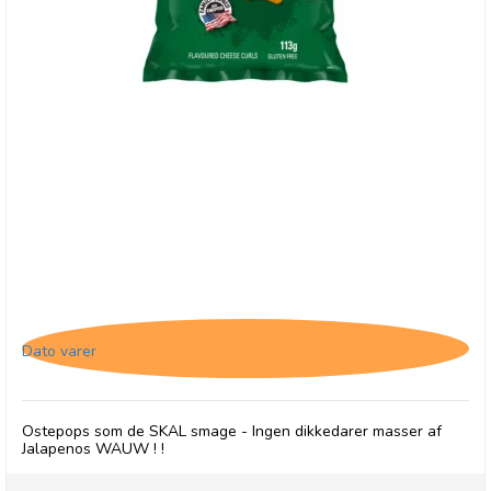
Herr's Jalapenos Cheese Curls - 22/5-26
Dato varer
Ostepops som de SKAL smage - Ingen dikkedarer masser af
Jalapenos WAUW ! !