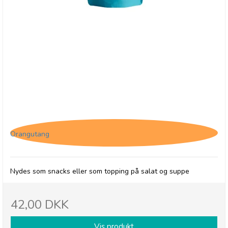
Forestly shiitake svampe - Salt & peber
Orangutang
Nydes som snacks eller som topping på salat og suppe
42,00 DKK
Vis produkt