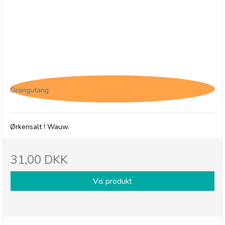
Savoursmiths Desert Salt, 150g
Orangutang
Ørkensalt ! Wauw.
31,00 DKK
Vis produkt