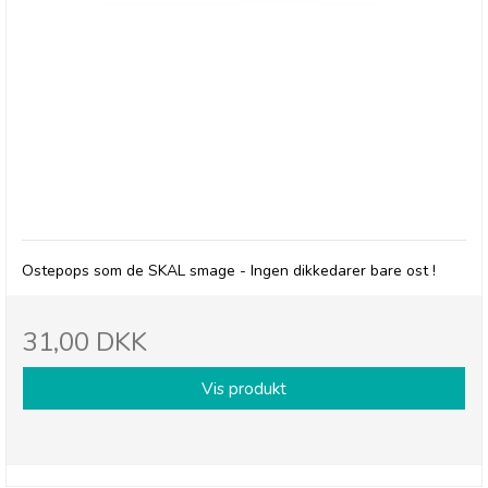
Herr's Baked Cheese Curls
Ostepops som de SKAL smage - Ingen dikkedarer bare ost !
31,00 DKK
Vis produkt