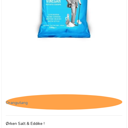
Savoursmiths Desert Salt & Vinegar, 150g
Orangutang
Ørken Salt & Eddike !