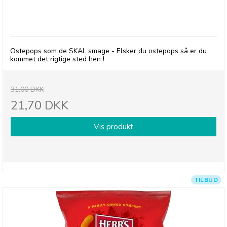
Herr's Honey Cheese Curls - 21/7-26
Ostepops som de SKAL smage - Elsker du ostepops så er du
kommet det rigtige sted hen !
31,00 DKK
21,70 DKK
Vis produkt
TILBUD