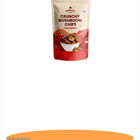
Forestly shiitake svampe - Chili peber
Orangutang