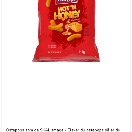
Herr's Hot´n Honey Cheese Curls - 27/7-26
Ostepops som de SKAL smage - Elsker du ostepops så er du