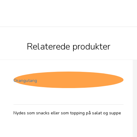
Relaterede produkter
Forestly shiitake svampe - Rosmarin & Salt
Orangutang
Nydes som snacks eller som topping på salat og suppe