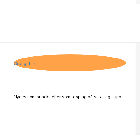
Forestly shiitake svampe - Salt & peber
Orangutang
Nydes som snacks eller som topping på salat og suppe