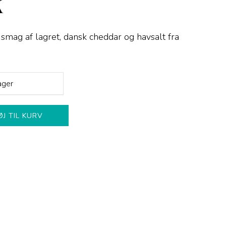
K
mag af lagret, dansk cheddar og havsalt fra
ager
ØJ TIL KURV