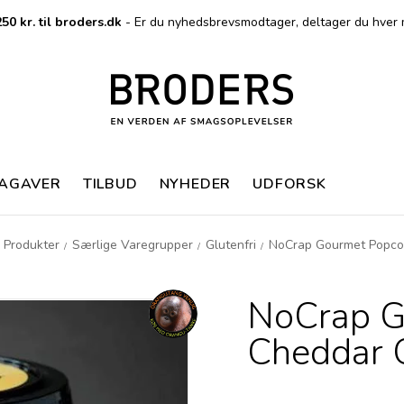
50 kr. til broders.dk
- Er du nyhedsbrevsmodtager, deltager du hver 
MAGAVER
TILBUD
NYHEDER
UDFORSK
Produkter
Særlige Varegrupper
Glutenfri
NoCrap Gourmet Popco
/
/
/
NoCrap G
Cheddar 