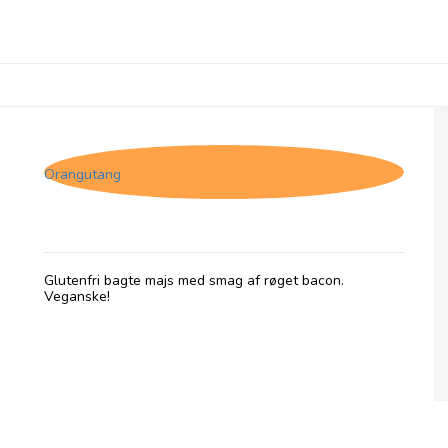
Well & Truly Smokey Bacon, 100g
Orangutang
Glutenfri bagte majs med smag af røget bacon.
Veganske!