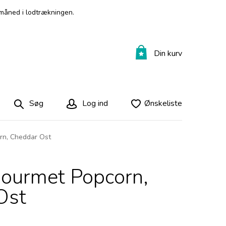
måned i lodtrækningen.
Din kurv
Søg
Log ind
Ønskeliste
rn, Cheddar Ost
ourmet Popcorn,
Ost