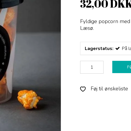
32,00 DK
Fyldige popcorn med s
Læsø.
Lagerstatus:
På l
F
Føj til ønskeliste