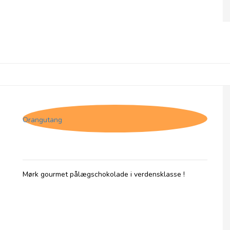
Jacques Matinettes, Mørk pålægschokolade
Orangutang
Mørk gourmet pålægschokolade i verdensklasse !