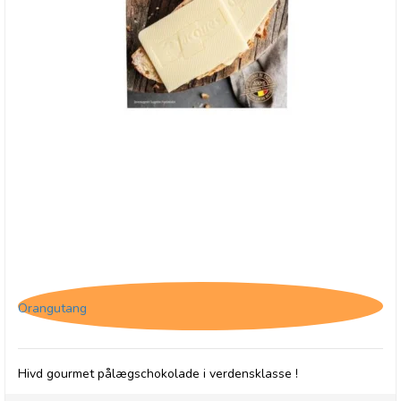
Jacques Matinettes, Hvid pålægschokolade
Orangutang
Hivd gourmet pålægschokolade i verdensklasse !