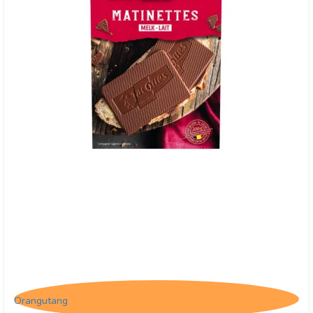
Jacques Matinettes Lait, Lys pålægschokolade
Orangutang