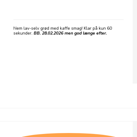
Grød med Caffé Latte smag
Nem lav-selv grød med kaffe smag! Klar på kun 60
sekunder.
BB. 28.02.2026 men god længe efter.
Grød med Chokolade