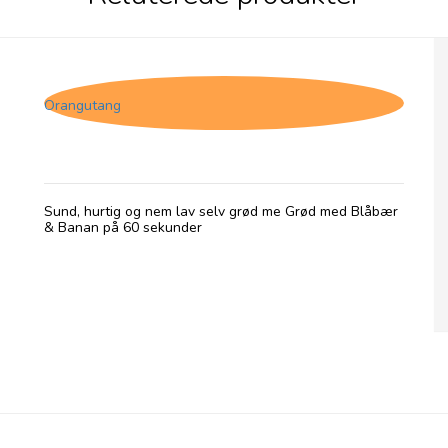
Grød med Blåbær & Banan
Orangutang
Sund, hurtig og nem lav selv grød me Grød med Blåbær
& Banan på 60 sekunder