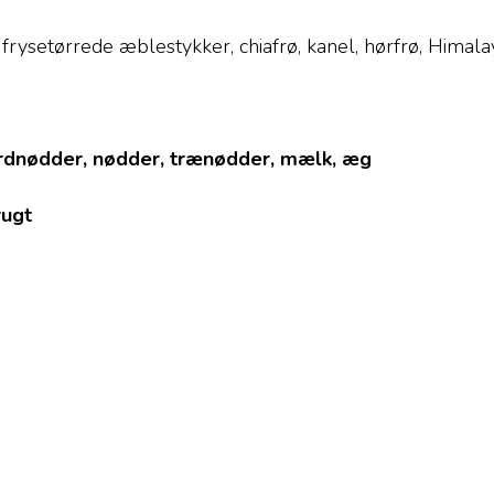
frysetørrede æblestykker, chiafrø, kanel, hørfrø, Himalay
 jordnødder, nødder, trænødder, mælk, æg
rugt