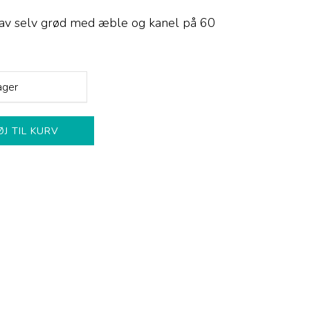
lav selv grød med æble og kanel på 60
ager
ØJ TIL KURV