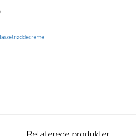
n
.
Hasselnøddecreme
Relaterede produkter