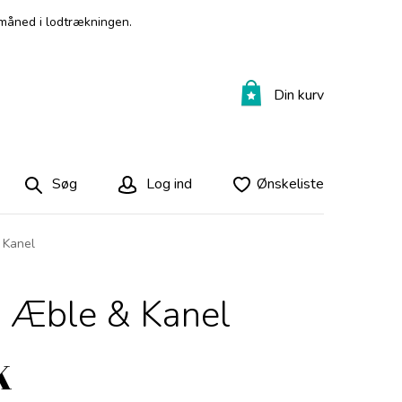
måned i lodtrækningen.
Din kurv
Søg
Log ind
Ønskeliste
 Kanel
 Æble & Kanel
K