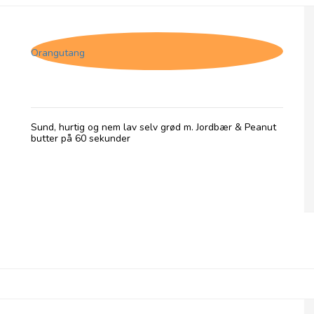
Grød med Jordbær og Peanut butter
Orangutang
Sund, hurtig og nem lav selv grød m. Jordbær & Peanut
butter på 60 sekunder