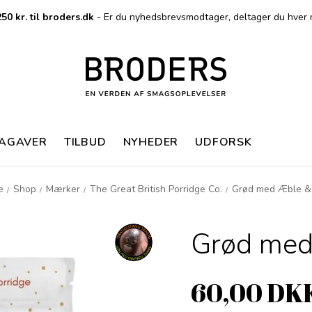
50 kr. til broders.dk
- Er du nyhedsbrevsmodtager, deltager du hver 
MAGAVER
TILBUD
NYHEDER
UDFORSK
e
Shop
Mærker
The Great British Porridge Co.
Grød med Æble &
/
/
/
/
Grød med
60,00 DK