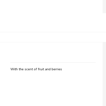
Belladot, Massage Oil Fruity
With the scent of fruit and berries