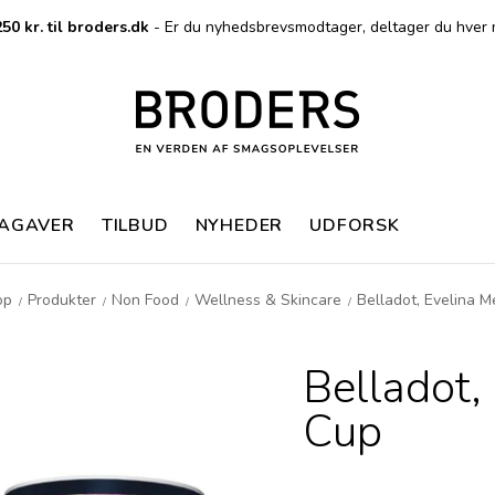
50 kr. til broders.dk
- Er du nyhedsbrevsmodtager, deltager du hver 
MAGAVER
TILBUD
NYHEDER
UDFORSK
op
Produkter
Non Food
Wellness & Skincare
Belladot, Evelina 
/
/
/
/
Belladot,
Cup