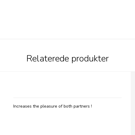
Relaterede produkter
Belladot, Bertil Vibrerende penisring
Increases the pleasure of both partners !