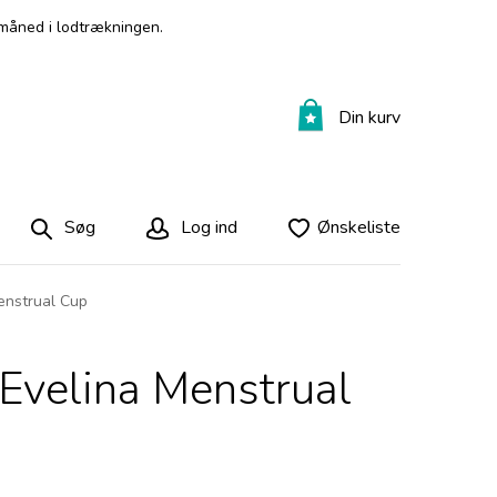
måned i lodtrækningen.
Din kurv
Søg
Log ind
Ønskeliste
Menstrual Cup
 Evelina Menstrual