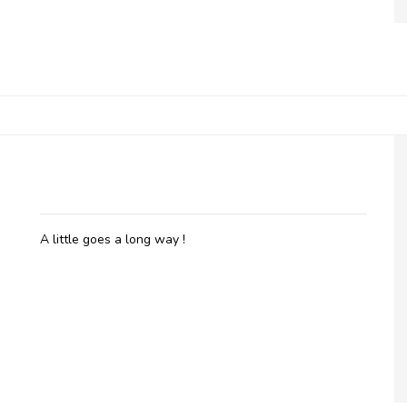
Belladot, Massage Oil Seabreeze
A little goes a long way !