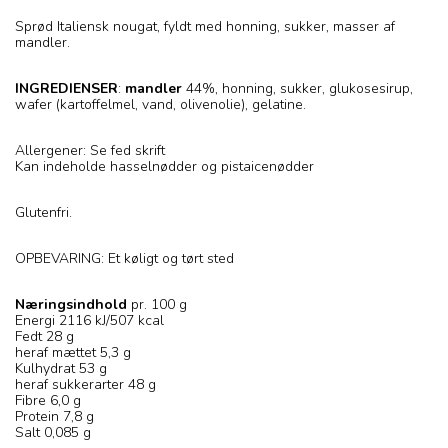
Sprød Italiensk nougat, fyldt med honning, sukker, masser af
mandler.
INGREDIENSER
:
mandler
44%, honning, sukker, glukosesirup,
wafer (kartoffelmel, vand, olivenolie), gelatine.
Allergener: Se fed skrift
Kan indeholde hasselnødder og pistaicenødder
Glutenfri.
OPBEVARING: Et køligt og tørt sted
Næringsindhold
pr. 100 g
Energi 2116 kJ/507 kcal
Fedt 28 g
heraf mættet 5,3 g
Kulhydrat 53 g
heraf sukkerarter 48 g
Fibre 6,0 g
Protein 7,8 g
Salt 0,085 g