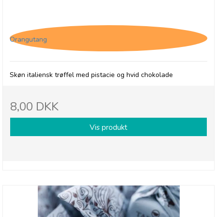
Tartufo Pistacchio
Orangutang
Skøn italiensk trøffel med pistacie og hvid chokolade
8,00 DKK
Vis produkt