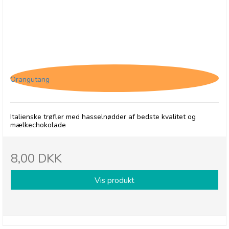
Tartufo Gianduja
Orangutang
Italienske trøfler med hasselnødder af bedste kvalitet og
mælkechokolade
8,00 DKK
Vis produkt