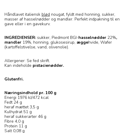
Håndlavet italiensk
blød
nougat, fyldt med honning, sukker,
masser af hasselnødder og mandler. Perfekt indpakning til en
gave eller i en gavekurv.
INGREDIENSER:
sukker, Piedmont BGI-
hasselnødder
22%
,
mandler
19%, honning, glukosesirup,
ægge
hvide, Wafer
(kartoffelstivelse, vand, olivenolie).
Allergener: Se fed skrift.
Kan indeholde
pistacienødder.
Glutenfri.
Næringsindhold pr. 100 g
Energi 1976 kJ/472 kcal
Fedt 24 g
heraf mættet 3,5 g
Kulhydrat 51 g
heraf sukkerarter 46 g
Fibre 4,0 g
Protein 11 g
Salt 0,08 g