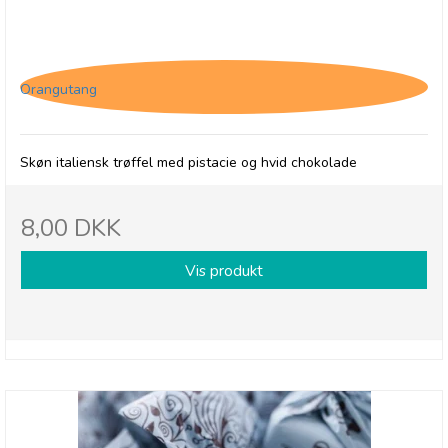
Tartufo Pistacchio
Orangutang
Skøn italiensk trøffel med pistacie og hvid chokolade
8,00 DKK
Vis produkt