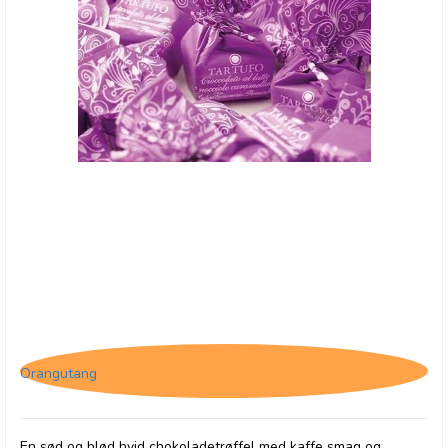
Tartufo Cioccolato Al Latte
Orangutang
En sød og blød hvid chokoladetrøffel med kaffe smag og