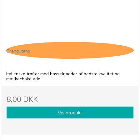
Tartufo Gianduja
Orangutang
Italienske trøfler med hasselnødder af bedste kvalitet og
mælkechokolade
8,00 DKK
Vis produkt