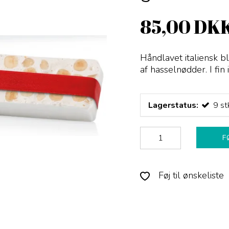
85,00 DK
Håndlavet italiensk b
af hasselnødder. I fin
Lagerstatus:
9
st
F
Føj til ønskeliste