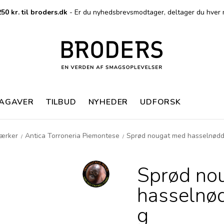
50 kr. til broders.dk
- Er du nyhedsbrevsmodtager, deltager du hver 
MAGAVER
TILBUD
NYHEDER
UDFORSK
ærker
Antica Torroneria Piemontese
Sprød nougat med hasselnødder
/
/
Sprød no
hasselnød
g