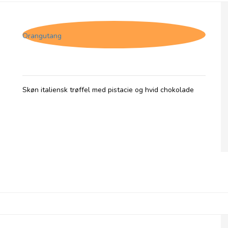
Tartufo Pistacchio
Orangutang
Skøn italiensk trøffel med pistacie og hvid chokolade
Tartufo Cappuccino