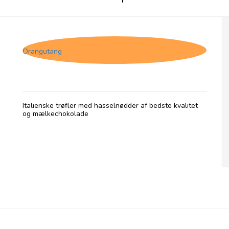
Tartufo Gianduja
Orangutang
Italienske trøfler med hasselnødder af bedste kvalitet
og mælkechokolade