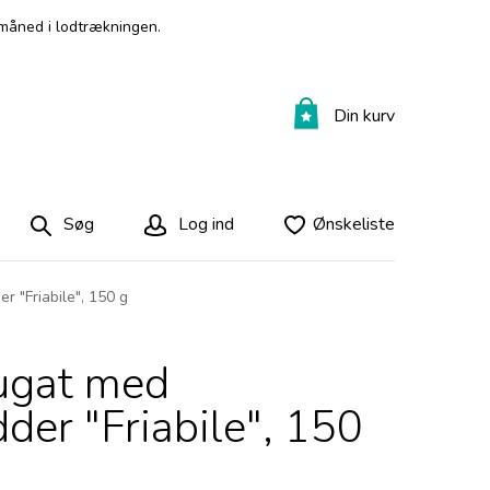
måned i lodtrækningen.
Din kurv
Søg
Log ind
Ønskeliste
 "Friabile", 150 g
ugat med
der "Friabile", 150