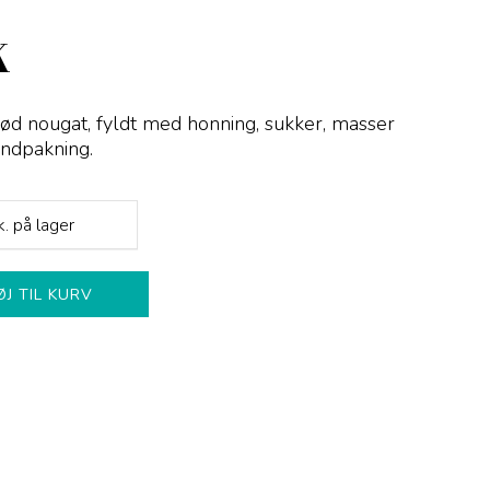
K
lød nougat, fyldt med honning, sukker, masser
 indpakning.
k.
på lager
ØJ TIL KURV