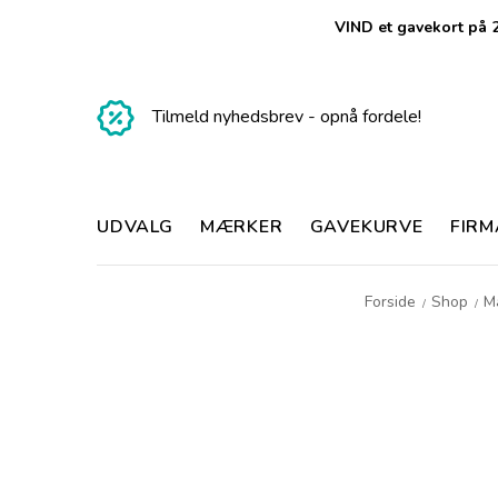
VIND et gavekort på 2
Tilmeld nyhedsbrev - opnå fordele!
UDVALG
MÆRKER
GAVEKURVE
FIR
Forside
Shop
M
/
/