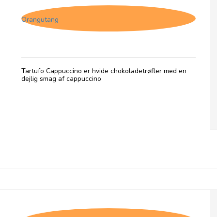
Orangutang
Tartufo Cappuccino er hvide chokoladetrøfler med en
dejlig smag af cappuccino
Tartufo Cioccolato Al Latte