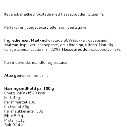
Italiensk mælkechokolade med hasselnødder. Glutenfri.
Perfekt i en julegavekurv eller som værtsgave.
Ingredienser:
Mælke
chokolade 58% (sukker, cacaosmør,
sødmælk
spulver, cacaopaste, emulfitter:
soja
licitin. Naturlig
vanilje aroma, cacao min. 32%),
Hasselnødder
, cacaopulver 2%.
Kan indeholde; mandler og pistaice
Allergener
: se fed skrift
Næringsindhold pr. 100 g
Energi 2404kJ/579 kcal
Fedt 42g
heraf mættet 13g
Kulhydrat 36g
heraf sukkerarter 33g
Fibre 5,9 g
Protein 11g
Salt 0,14 g