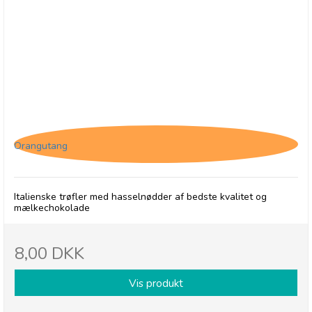
Tartufo Gianduja
Orangutang
Italienske trøfler med hasselnødder af bedste kvalitet og
mælkechokolade
8,00 DKK
Vis produkt