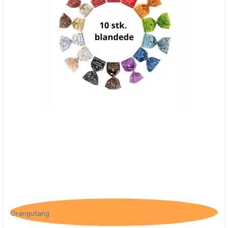
10 stk. blandede Tartufo
Orangutang