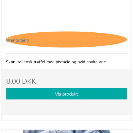
Tartufo Pistacchio
Orangutang
Skøn italiensk trøffel med pistacie og hvid chokolade
8,00 DKK
Vis produkt