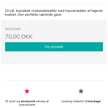
10 stk. blandede chokoladetrøfler med hasselnødder af højeste
kvalitet. Den perfekte værtinde gave.
80,00 DKK
70,00 DKK
Vis produkt
Et stort og
eksklusivt
udvalg af
Levering indenfor
3 hverdage
specialvarer