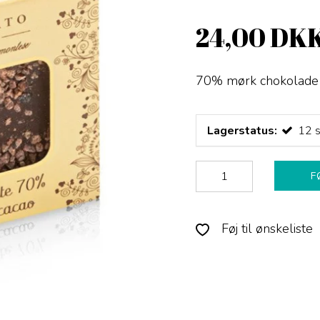
24,00 DK
70% mørk chokolade me
Lagerstatus:
12
s
F
Føj til ønskeliste