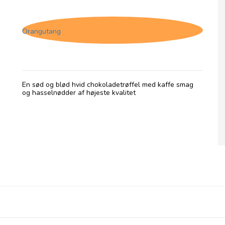
Tartufo Cioccolato Al Latte
Orangutang
En sød og blød hvid chokoladetrøffel med kaffe smag
og hasselnødder af højeste kvalitet