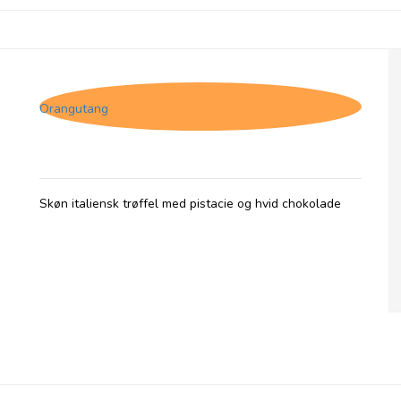
Tartufo Pistacchio
Orangutang
Skøn italiensk trøffel med pistacie og hvid chokolade