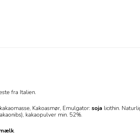
te fra Italien.
kakaomasse, Kakoasmør, Emulgator:
soja
licithin. Natur
akaonibs), kakaopulver min. 52%.
mælk
.