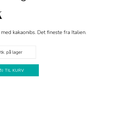
K
d kakaonibs. Det fineste fra Italien.
tk.
på lager
ØJ TIL KURV