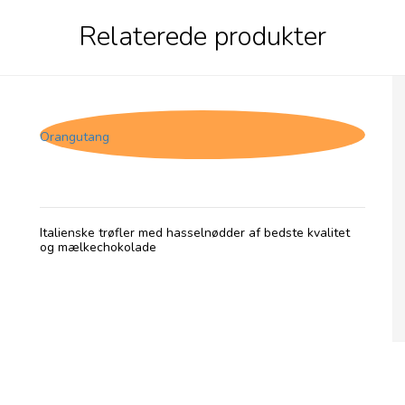
Relaterede produkter
Tartufo Gianduja
Orangutang
Italienske trøfler med hasselnødder af bedste kvalitet
og mælkechokolade