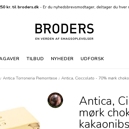
50 kr. til broders.dk
- Er du nyhedsbrevsmodtager, deltager du hver 
MAGAVER
TILBUD
NYHEDER
UDFORSK
Antica Torroneria Piemontese
Antica, Cioccolato - 70% mørk chok
/
/
Antica, C
mørk cho
kakaonibs