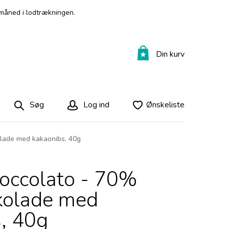
måned i lodtrækningen.
Din kurv
Søg
Log ind
Ønskeliste
olade med kakaonibs, 40g
ioccolato - 70%
kolade med
, 40g