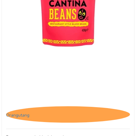
Gran Luchito: Cantina Beans
Orangutang