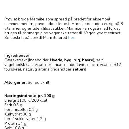
Prøv at bruge Marmite som spread på brødet for eksempel
sammen med æg, avocado eller ost. Marmite desuden er rig på B-
vitaminer og er uden tilsat sukker. Marmite kan også med fordel
bruges til at smage dine veganske retter til. Vegan yeast extract.
Se opskrift på sprødt Marmite brød
her
.
Ingredienser:
Gærekstrakt (indeholder
Hvede
,
byg, rug, havre
), salt,
vegetabilsk saft, vitaminer (thiamin, riboflavin, niacin, vitamin B12,
folinsyre), naturlig aroma (indeholder
selleri
)
Allergener:
Se fed skrift
Næringsindhold pr. 100 g
Energi 1100 kJ/260 kcal
Fedt 0,5 g
heraf mættet 0,1 g
Kulhydrat 30 g
heraf sukkerarter 1,2 g
Protein 34 g
Salt 10,8 g