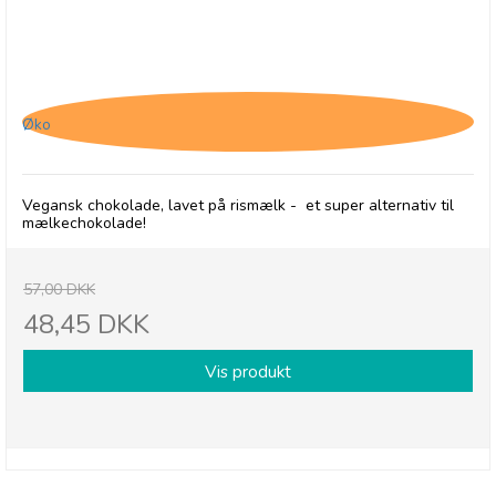
Chocolates From Heaven, Vegansk Lys Chokolade
- 30/9-26
Øko
Vegansk chokolade, lavet på rismælk - et super alternativ til
mælkechokolade!
57,00 DKK
48,45 DKK
Vis produkt