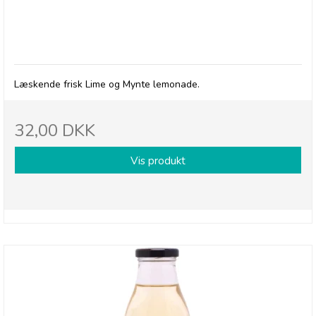
Betty's Lemonade, flaske - Lime & Mynte
Læskende frisk Lime og Mynte lemonade.
32,00 DKK
Vis produkt