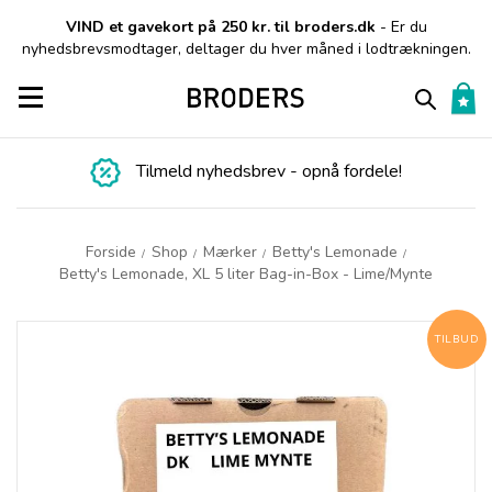
VIND et gavekort på 250 kr. til broders.dk
- Er du
nyhedsbrevsmodtager, deltager du hver måned i lodtrækningen.
Toggle navigation
Tilmeld nyhedsbrev - opnå fordele!
Forside
Shop
Mærker
Betty's Lemonade
/
/
/
/
Betty's Lemonade, XL 5 liter Bag-in-Box - Lime/Mynte
TILBUD