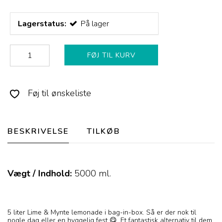
Lagerstatus:
På lager
FØJ TIL KURV
Føj til ønskeliste
BESKRIVELSE
TILKØB
Vægt / Indhold:
5000
ml.
5 liter Lime & Mynte lemonade i bag-in-box. Så er der nok til
nogle dag eller en hyggelig fest 😋. Et fantastisk alternativ til dem