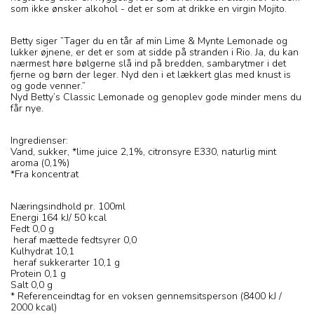
som ikke ønsker alkohol - det er som at drikke en virgin Mojito.
Betty siger ”Tager du en tår af min Lime & Mynte Lemonade og
lukker øjnene, er det er som at sidde på stranden i Rio. Ja, du kan
nærmest høre bølgerne slå ind på bredden, sambarytmer i det
fjerne og børn der leger. Nyd den i et lækkert glas med knust is
og gode venner.”
Nyd Betty’s Classic Lemonade og genoplev gode minder mens du
får nye.
Ingredienser:
Vand, sukker, *lime juice 2,1%, citronsyre E330, naturlig mint
aroma (0,1%)
*Fra koncentrat
Næringsindhold pr. 100ml
Energi 164 kJ/ 50 kcal
Fedt 0,0 g
heraf mættede fedtsyrer 0,0
Kulhydrat 10,1
heraf sukkerarter 10,1 g
Protein 0,1 g
Salt 0,0 g
* Referenceindtag for en voksen gennemsitsperson (8400 kJ /
2000 kcal)