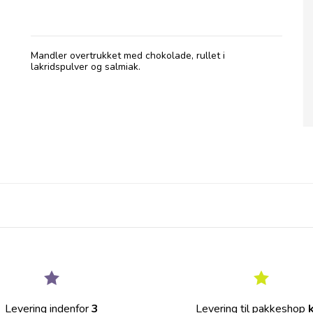
Mandler overtrukket med chokolade, rullet i
lakridspulver og salmiak.
Levering indenfor
3
Levering til pakkeshop