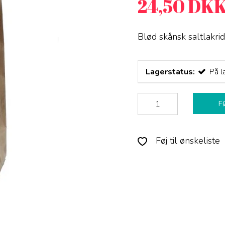
24,50 DK
Blød skånsk saltlakrids
Lagerstatus:
På l
F
Føj til ønskeliste