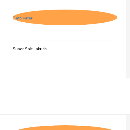
1/5-26
Dato varer
Super Salt Lakrids
Lakritsbolaget Salt lakrids i pose - 1/5-26