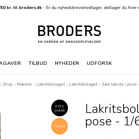
50 kr. til broders.dk
- Er du nyhedsbrevsmodtager, deltager du hver 
MAGAVER
TILBUD
NYHEDER
UDFORSK
Shop
Mærker
Lakritsbolaget
Lakritsbolaget - Sød lakrids i pose 
/
/
/
/
Lakritsbol
DATO
VARER
pose - 1/
TILBUD