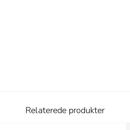
Relaterede produkter
Lakritsbolaget Super Salt Lakrids i pose -