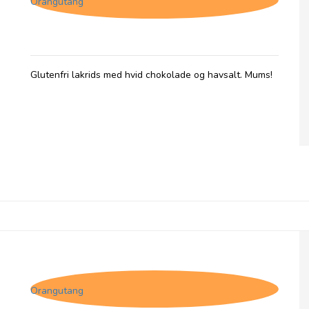
Orangutang
Glutenfri lakrids med hvid chokolade og havsalt. Mums!
Lakritsbolaget - Almond Allure (mandler
med hvid chokolade og salmiak)
Orangutang