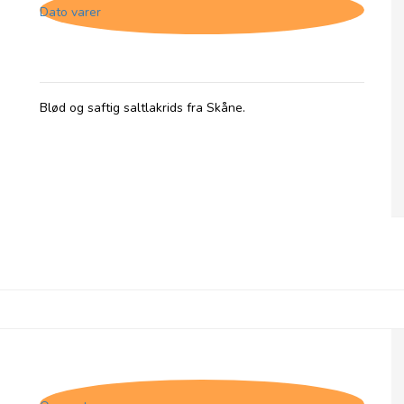
Dato varer
Blød og saftig saltlakrids fra Skåne.
Lakritsbolaget "Black Magic" (lakrids,
hvidchokolade, rålakridsgranulat og havsalt)