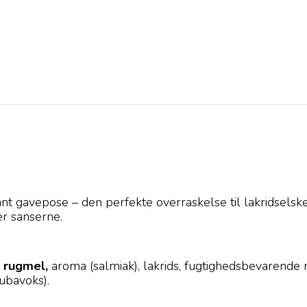
ant gavepose – den perfekte overraskelse til lakridselsk
er sanserne.
,
rugmel,
aroma (salmiak), lakrids, fugtighedsbevarende mi
aubavoks).