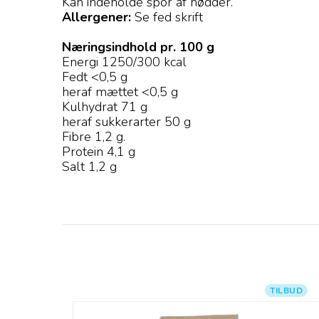
Kan indeholde spor af nødder.
Allergener:
Se fed skrift
Næringsindhold pr. 100 g
Energi 1250/300 kcal
Fedt <0,5 g
heraf mættet <0,5 g
Kulhydrat 71 g
heraf sukkerarter 50 g
Fibre 1,2 g.
Protein 4,1 g
Salt 1,2 g
TILBUD