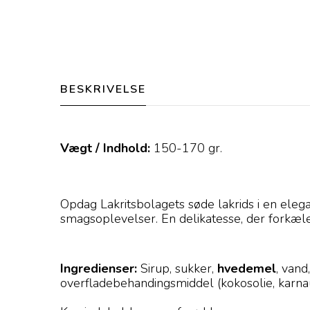
BESKRIVELSE
Vægt / Indhold:
150-170
gr.
Opdag Lakritsbolagets søde lakrids i en eleg
smagsoplevelser. En delikatesse, der forkæl
Ingredienser:
Sirup, sukker,
hvedemel
, vand
overfladebehandingsmiddel (kokosolie, karn