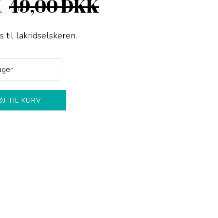
K
49,00 DKK
 til lakridselskeren.
ager
ØJ TIL KURV