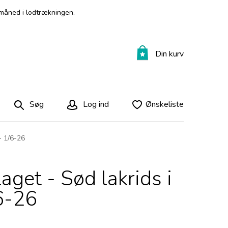
måned i lodtrækningen.
Din kurv
Søg
Log ind
Ønskeliste
- 1/6-26
aget - Sød lakrids i
6-26