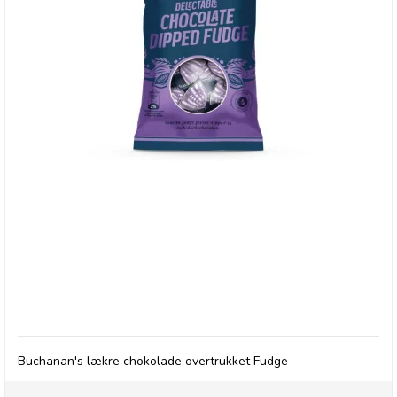
Buchanan's Chocolate Dipped Fudge
Buchanan's lækre chokolade overtrukket Fudge