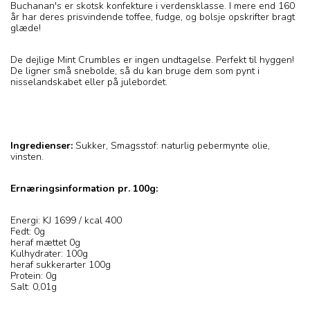
Buchanan's er skotsk konfekture i verdensklasse. I mere end 160
år har deres prisvindende toffee, fudge, og bolsje opskrifter bragt
glæde!
De dejlige Mint Crumbles er ingen undtagelse. Perfekt til hyggen!
De ligner små snebolde, så du kan bruge dem som pynt i
nisselandskabet eller på julebordet.
Ingredienser:
Sukker, Smagsstof: naturlig pebermynte olie,
vinsten.
Ernæringsinformation pr. 100g:
Energi: KJ 1699 / kcal 400
Fedt: 0g
heraf mættet 0g
Kulhydrater: 100g
heraf sukkerarter 100g
Protein: 0g
Salt: 0,01g