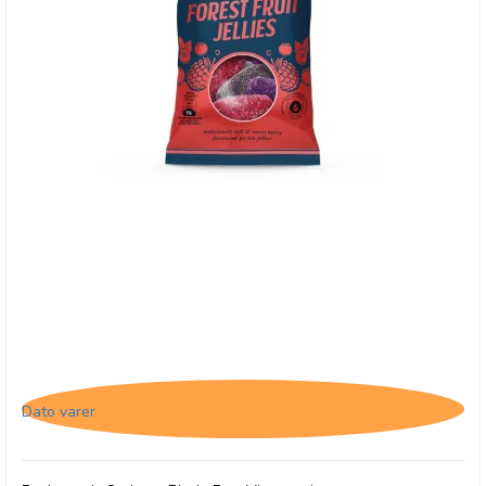
Buchanan's Forest Fruit Jellies, 28/2-26
Dato varer