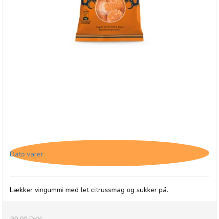
Buchanan's Iron Brew Pastilles, 31/3-26
Dato varer
Lækker vingummi med let citrussmag og sukker på.