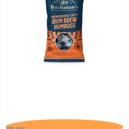
Buchanan's Iron Brew Humbugs, 31/3-26
Dato varer