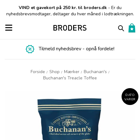
VIND et gavekort på 250 kr. til broders.dk
- Er du
nyhedsbrevsmodtager, deltager du hver måned i lodtrækningen.
Toggle navigation
Tilmeld nyhedsbrev - opnå fordele!
Forside
Shop
Mærker
Buchanan's
/
/
/
/
Buchanan's Treacle Toffee
DATO
VARER