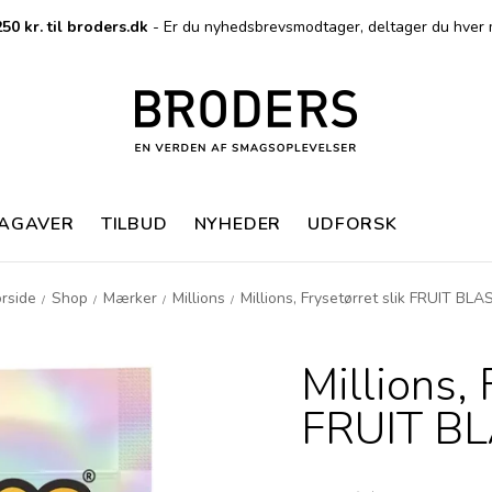
50 kr. til broders.dk
- Er du nyhedsbrevsmodtager, deltager du hver 
MAGAVER
TILBUD
NYHEDER
UDFORSK
rside
Shop
Mærker
Millions
Millions, Frysetørret slik FRUIT BLA
/
/
/
/
Millions, 
FRUIT B