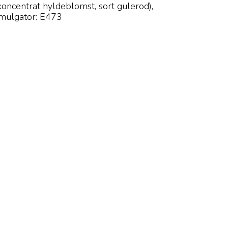
 koncentrat hyldeblomst, sort gulerod),
emulgator: E473