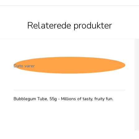
Relaterede produkter
Millions, Tubes med Bubblegum smag -
31/3-26
Dato varer
Bubblegum Tube, 55g - Millions of tasty, fruity fun.