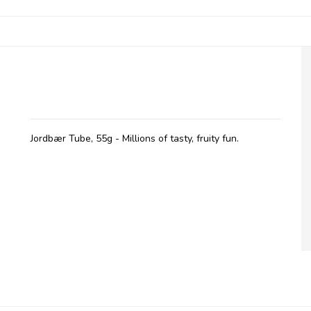
Millions, Tubes med Jordbær smag - 30/4-
26
Jordbær Tube, 55g - Millions of tasty, fruity fun.