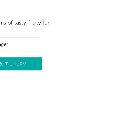
K
 of tasty, fruity fun.
ager
ØJ TIL KURV