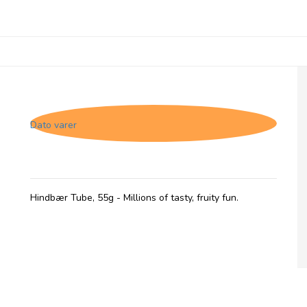
Millions, Tubes med Hindbær smag - 28/2-
26
Dato varer
Hindbær Tube, 55g - Millions of tasty, fruity fun.