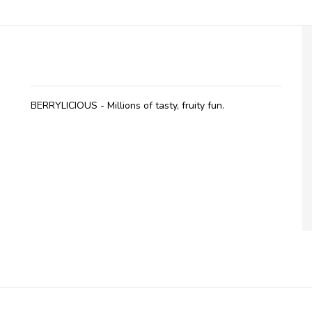
Millions, Frysetørret slik BERRYLICIOUS
BERRYLICIOUS - Millions of tasty, fruity fun.