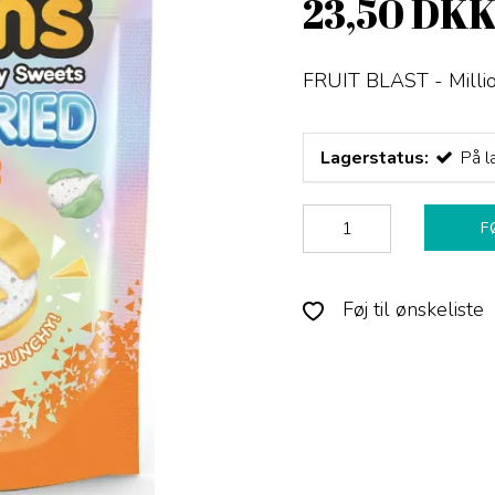
23,50 DK
FRUIT BLAST - Millions
Lagerstatus:
På l
F
Føj til ønskeliste