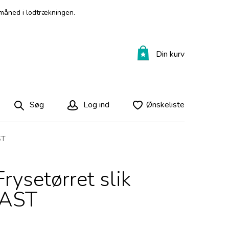
måned i lodtrækningen.
Din kurv
Søg
Log ind
Ønskeliste
ST
Frysetørret slik
LAST