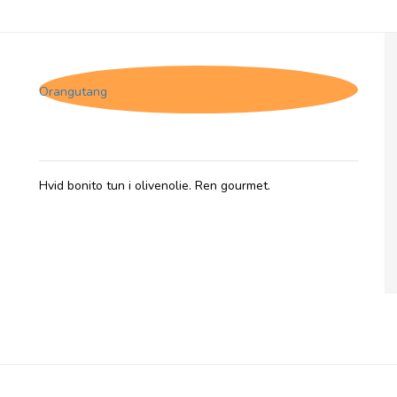
Zallo, Hvid tun - Olivenolie
Orangutang
Hvid bonito tun i olivenolie. Ren gourmet.