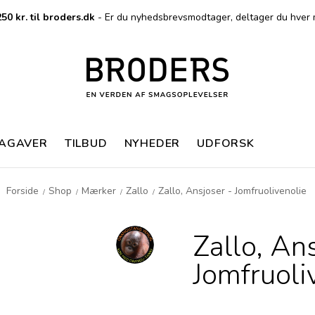
50 kr. til broders.dk
- Er du nyhedsbrevsmodtager, deltager du hver 
MAGAVER
TILBUD
NYHEDER
UDFORSK
Forside
Shop
Mærker
Zallo
Zallo, Ansjoser - Jomfruolivenolie
/
/
/
/
Zallo, An
Jomfruoli