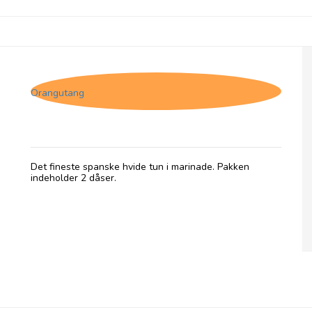
Zallo, Hvid tun - Marinade, 2-pack
Orangutang
Det fineste spanske hvide tun i marinade. Pakken
indeholder 2 dåser.