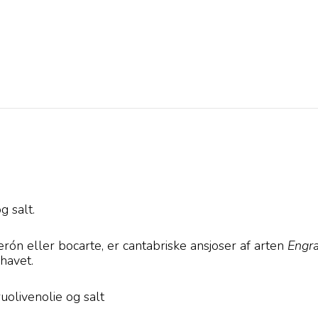
g salt.
ón eller bocarte, er cantabriske ansjoser af arten
Engra
havet.
ruolivenolie og salt