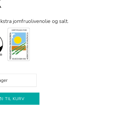
K
 ekstra jomfruolivenolie og salt.
ager
ØJ TIL KURV