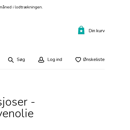
måned i lodtrækningen.
Din kurv
Søg
Log ind
Ønskeliste
sjoser -
venolie