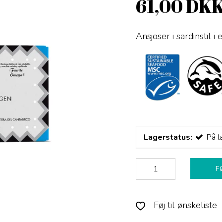
61,00 DK
Ansjoser i sardinstil i
Lagerstatus:
På l
F
Føj til ønskeliste