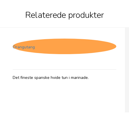
Relaterede produkter
Zallo, Hvid tun - Marinade
Orangutang
Det fineste spanske hvide tun i marinade.