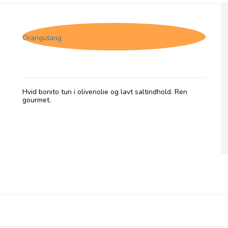
Zallo, Hvid tun - Olivenolie, lavt saltindhold
Orangutang
Hvid bonito tun i olivenolie og lavt saltindhold. Ren
gourmet.