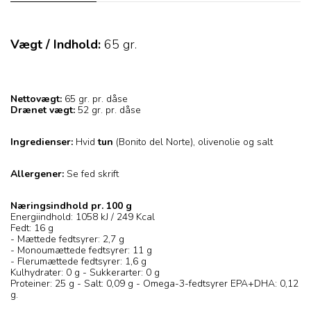
Vægt / Indhold:
65
gr.
Nettovægt:
65 gr. pr. dåse
Drænet vægt:
52 gr. pr. dåse
Ingredienser:
Hvid
tun
(Bonito del Norte), olivenolie og salt
Allergener:
Se fed skrift
Næringsindhold pr. 100 g
Energiindhold: 1058 kJ / 249 Kcal
Fedt: 16 g
- Mættede fedtsyrer: 2,7 g
- Monoumættede fedtsyrer: 11 g
- Flerumættede fedtsyrer: 1,6 g
Kulhydrater: 0 g - Sukkerarter: 0 g
Proteiner: 25 g - Salt: 0,09 g - Omega-3-fedtsyrer EPA+DHA: 0,12
g.