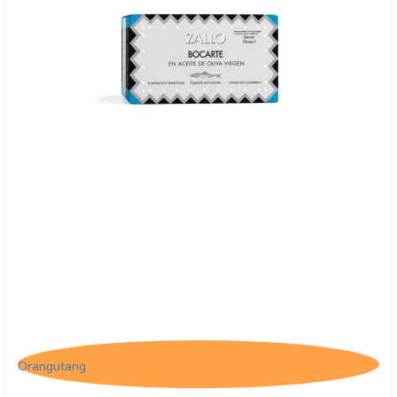
Zallo, Ansjoser - Jomfruolivenolie
Orangutang