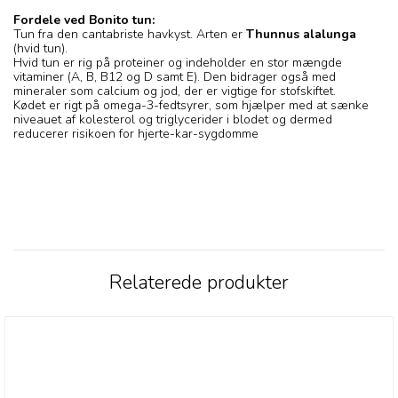
Fordele ved Bonito tun:
Tun fra den cantabriste havkyst. Arten er
Thunnus alalunga
(hvid tun).
Hvid tun er rig på proteiner og indeholder en stor mængde
vitaminer (A, B, B12 og D samt E). Den bidrager også med
mineraler som calcium og jod, der er vigtige for stofskiftet.
Kødet er rigt på omega-3-fedtsyrer, som hjælper med at sænke
niveauet af kolesterol og triglycerider i blodet og dermed
reducerer risikoen for hjerte-kar-sygdomme
Relaterede produkter