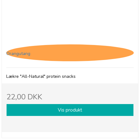
(O) The Protein Ball Co. Coconut & Macadamia
Orangutang
Lækre "All-Natural" protein snacks
22,00 DKK
Vis produkt