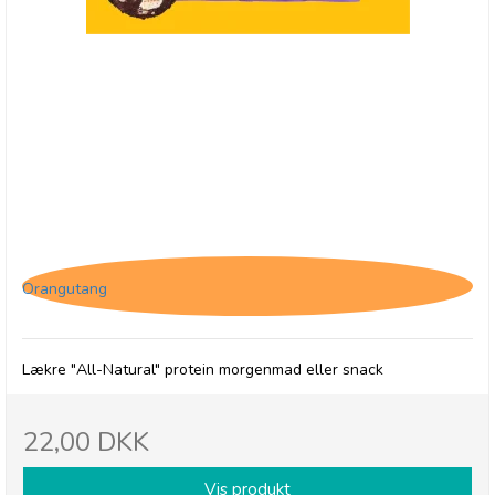
(HF) The Protein Ball Co. Blueberry Oat Muffin,
High Fibre
Orangutang
Lækre "All-Natural" protein morgenmad eller snack
22,00 DKK
Vis produkt