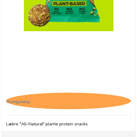
(P) The Protein Ball Co. Lemon & Pistacio -
Plantebaseret
Orangutang
Lækre "All-Natural" plante protein snacks