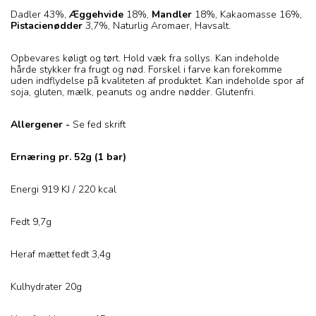
Dadler 43%,
Æggehvide
18%,
Mandler
18%, Kakaomasse 16%,
Pistacienødder
3,7%, Naturlig Aromaer, Havsalt.
Opbevares køligt og tørt. Hold væk fra sollys. Kan indeholde
hårde stykker fra frugt og nød. Forskel i farve kan forekomme
uden indflydelse på kvaliteten af produktet. Kan indeholde spor af
soja, gluten, mælk, peanuts og andre nødder. Glutenfri.
Allergener -
Se fed skrift
Ernæring pr. 52g (1 bar)
Energi 919 KJ / 220 kcal
Fedt 9,7g
Heraf mættet fedt 3,4g
Kulhydrater 20g