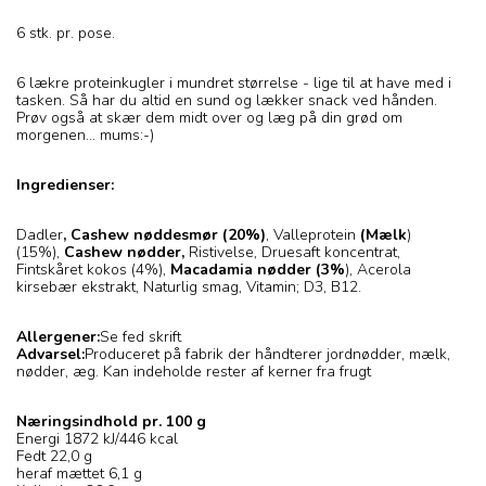
6 stk. pr. pose.
6 lækre proteinkugler i mundret størrelse - lige til at have med i
tasken. Så har du altid en sund og lækker snack ved hånden.
Prøv også at skær dem midt over og læg på din grød om
morgenen... mums:-)
Ingredienser:
Dadler
, Cashew nøddesmør (20%)
, Valleprotein
(Mælk
)
(15%),
Cashew nødder,
Ristivelse, Druesaft koncentrat,
Fintskåret kokos (4%),
Macadamia nødder (3%
), Acerola
kirsebær ekstrakt, Naturlig smag, Vitamin; D3, B12.
Allergener:
Se fed skrift
Advarsel:
Produceret på fabrik der håndterer jordnødder, mælk,
nødder, æg. Kan indeholde rester af kerner fra frugt
Næringsindhold pr. 100 g
Energi 1872 kJ/446 kcal
Fedt 22,0 g
heraf mættet 6,1 g