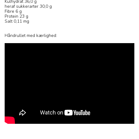
Kulhydrat 36,0 g
heraf sukkerarter 30,0 g
Fibre 6 g
Protein 23 g
Salt 0,11 mg
Håndrullet med kærlighed: