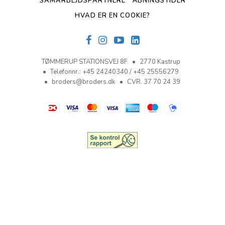
SAMARBEJDSPARTNERE
ÅBNINGSTIDER
HVAD ER EN COOKIE?
TØMMERUP STATIONSVEJ 8F
2770 Kastrup
Telefonnr.
:
+45 24240340 / +45 25556279
broders@broders.dk
CVR. 37 70 24 39