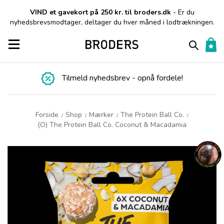
VIND et gavekort på 250 kr. til broders.dk
- Er du
nyhedsbrevsmodtager, deltager du hver måned i lodtrækningen.
Toggle navigation
Tilmeld nyhedsbrev - opnå fordele!
Forside
Shop
Mærker
The Protein Ball Co.
/
/
/
/
(O) The Protein Ball Co. Coconut & Macadamia