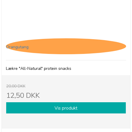
(U) Protein Ball Co. Peanut Butter - BB 31/8-26
Orangutang
Lækre "All-Natural" protein snacks
20,00 DKK
12,50 DKK
Vis produkt