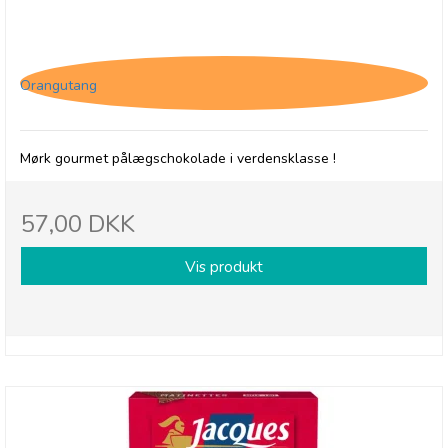
Jacques Matinettes, Mørk pålægschokolade
Orangutang
Mørk gourmet pålægschokolade i verdensklasse !
57,00 DKK
Vis produkt