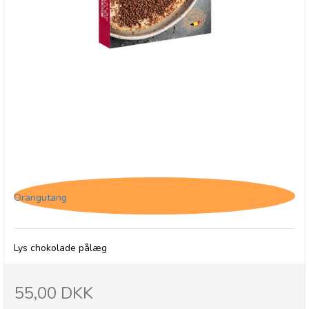
*Jacques Granulated Lait - Lys chokolade pålæg
Orangutang
Lys chokolade pålæg
55,00 DKK