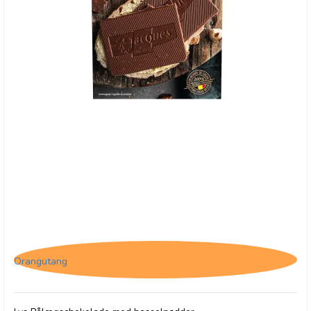
Jacques Matinettes Pålægschokolade med
Hasselnødder
Orangutang