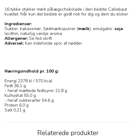
16 tykke stykker mørk pålægschokolade i den bedste Callebaut
kvalitet. Når kun det bedste er godt nok for dig og dem du elsker.
Ingredienser:
Sukker, kakaosmør, Sødmælkspulver (
mælk
), emulgator:
soja
lecithin, naturlig vanilje aroma.
Allergener:
Se fed skrift
Advarsel:
Kan indeholde spor af nødder.
Næringsindhold pr. 100 g:
Energi 2378 kJ / 570 kcal
Fedt 36,1 g
- heraf mættede fedtsyrer 21,8 g
Kulhydrat 55,0 g
- heraf sukkerarter 54,6 g
Protein 6,0 g
Salt 0,21 g
Relaterede produkter