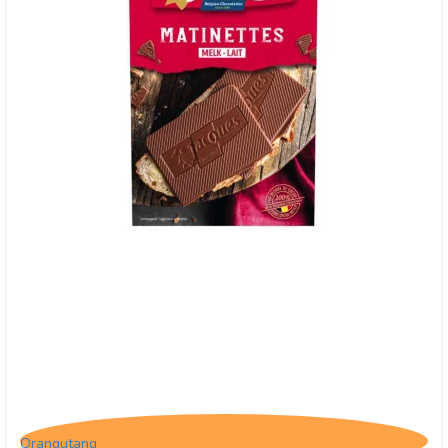
Jacques Matinettes Lait, Lys pålægschokolade
Orangutang