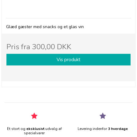
BRODERS - Gavekurv med søde/salte snacks &
vin
Glæd gæster med snacks og et glas vin
Pris fra
300,00 DKK
Vis produkt
Et stort og
eksklusivt
udvalg af
Levering indenfor
3 hverdage
specialvarer