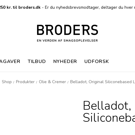
50 kr. til broders.dk
- Er du nyhedsbrevsmodtager, deltager du hver 
MAGAVER
TILBUD
NYHEDER
UDFORSK
Shop
Produkter
Olie & Cremer
Belladot, Original Siliconebased 
/
/
/
/
Belladot,
Siliconeb