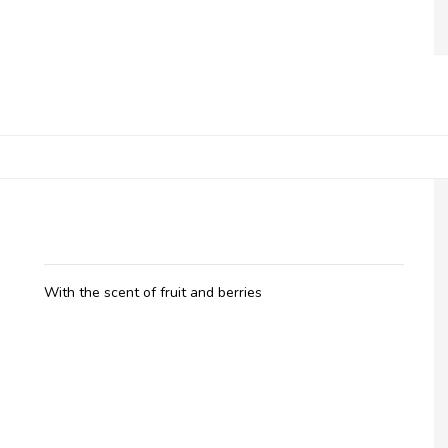
Belladot, Massage Oil Fruity
With the scent of fruit and berries