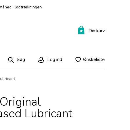
måned i lodtrækningen.
Din kurv
Søg
Log ind
Ønskeliste
Lubricant
 Original
ased Lubricant