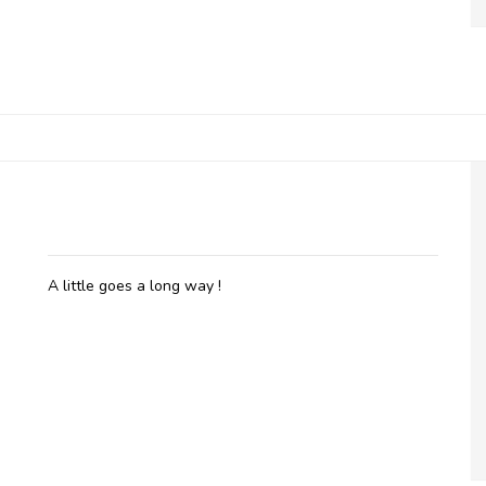
Belladot, Massage Oil Seabreeze
A little goes a long way !