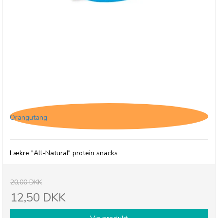
(U) Protein Ball Co. Peanut Butter - BB 31/8-26
Orangutang
Lækre "All-Natural" protein snacks
20,00 DKK
12,50 DKK