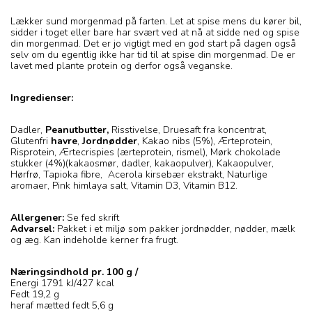
Lækker sund morgenmad på farten. Let at spise mens du kører bil,
sidder i toget eller bare har svært ved at nå at sidde ned og spise
din morgenmad. Det er jo vigtigt med en god start på dagen også
selv om du egentlig ikke har tid til at spise din morgenmad. De er
lavet med plante protein og derfor også veganske.
Ingredienser:
Dadler,
Peanutbutter
,
Risstivelse, Druesaft fra koncentrat,
Glutenfri
havre
,
Jordnødder
, Kakao nibs (5%), Ærteprotein,
Risprotein, Ærtecrispies (ærteprotein, rismel), Mørk chokolade
stukker (4%)(kakaosmør, dadler, kakaopulver), Kakaopulver,
Hørfrø, Tapioka fibre, Acerola kirsebær ekstrakt, Naturlige
aromaer, Pink himlaya salt, Vitamin D3, Vitamin B12.
Allergener:
Se fed skrift
Advarsel:
Pakket i et miljø som pakker jordnødder, nødder, mælk
og æg. Kan indeholde kerner fra frugt.
Næringsindhold pr. 100 g /
Energi 1791 kJ/427 kcal
Fedt 19,2 g
heraf mætted fedt 5,6 g