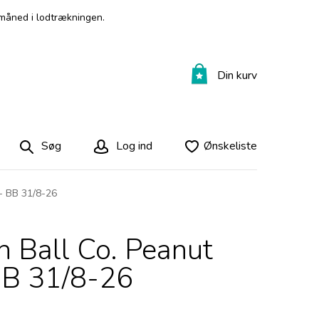
måned i lodtrækningen.
Din kurv
Søg
Log ind
Ønskeliste
 - BB 31/8-26
in Ball Co. Peanut
BB 31/8-26