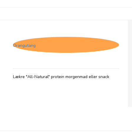
(HF) The Protein Ball Co. Blueberry Oat
Muffin, High Fibre
Orangutang
Lækre "All-Natural" protein morgenmad eller snack