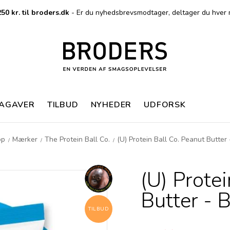
50 kr. til broders.dk
- Er du nyhedsbrevsmodtager, deltager du hver 
MAGAVER
TILBUD
NYHEDER
UDFORSK
op
Mærker
The Protein Ball Co.
(U) Protein Ball Co. Peanut Butter
/
/
/
(U) Prote
Butter - 
TILBUD