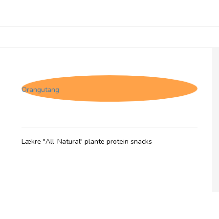
(P) The Protein Ball Co. Salted Caramel -
Plantebaseret
Orangutang
Lækre "All-Natural" plante protein snacks