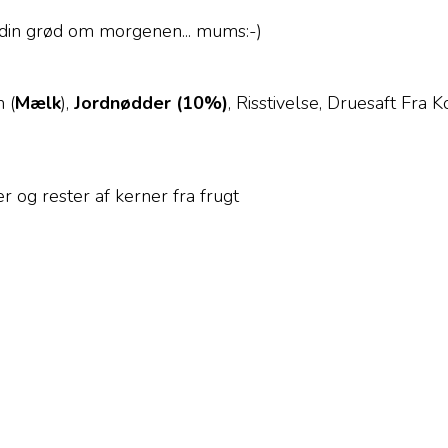
din grød om morgenen... mums:-)
n (
Mælk
),
J
ordnødder (10%)
, Risstivelse, Druesaft Fra 
 og rester af kerner fra frugt