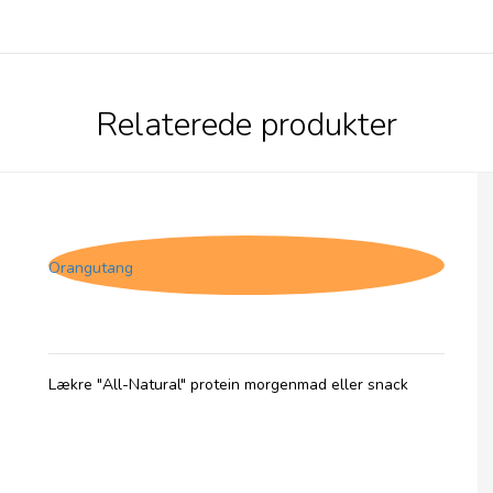
Relaterede produkter
(HF) The Protein Ball Co. Choc Chip Muffin,
High Fibre
Orangutang
Lækre "All-Natural" protein morgenmad eller snack