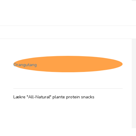
(P) The Protein Ball Co. Lemon & Pistacio -
Plantebaseret
Orangutang
Lækre "All-Natural" plante protein snacks