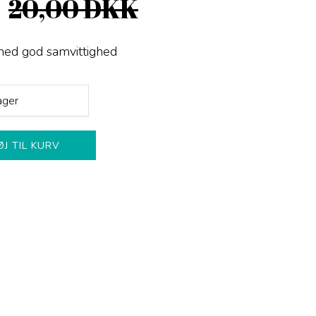
20,00 DKK
 med god samvittighed
ager
ØJ TIL KURV