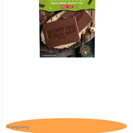
Jacques Matinettes Pålægschokolade med
Hasselnødder
Orangutang