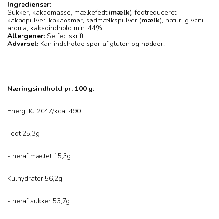
Ingredienser:
Sukker, kakaomasse, mælkefedt (
mælk
), fedtreduceret
kakaopulver, kakaosmør, sødmælkspulver (
mælk
), naturlig vanil
aroma, kakaoindhold min. 44%
Allergener:
Se fed skrift
Advarsel:
Kan indeholde spor af gluten og nødder.
Næringsindhold pr. 100 g:
Energi KJ 2047/kcal 490
Fedt 25,3g
- heraf mættet 15,3g
Kulhydrater 56,2g
- heraf sukker 53,7g