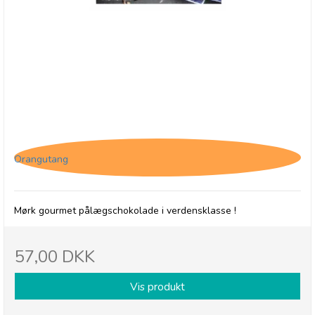
Jacques Matinettes, Mørk pålægschokolade
Orangutang
Mørk gourmet pålægschokolade i verdensklasse !
57,00 DKK
Vis produkt