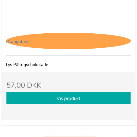
Jacques Matinettes Lait, Lys pålægschokolade
Orangutang
Lys Pålægschokolade
57,00 DKK
Vis produkt