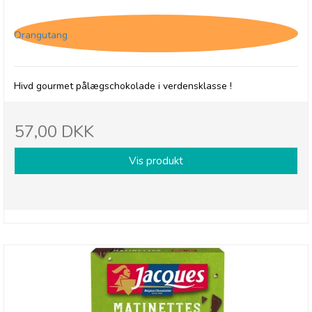
Jacques Matinettes, Hvid pålægschokolade
Orangutang
Hivd gourmet pålægschokolade i verdensklasse !
57,00 DKK
Vis produkt