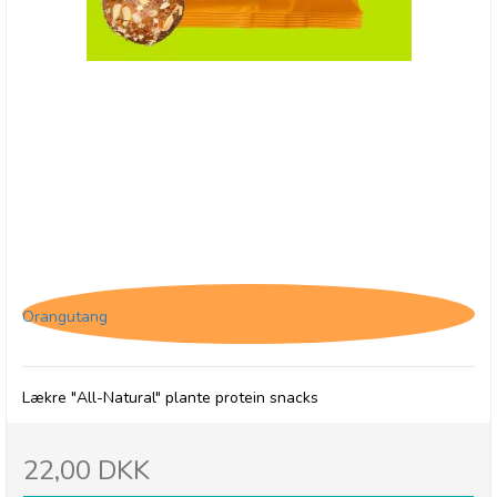
(P) The Protein Ball Co. Salted Caramel -
Plantebaseret
Orangutang
Lækre "All-Natural" plante protein snacks
22,00 DKK