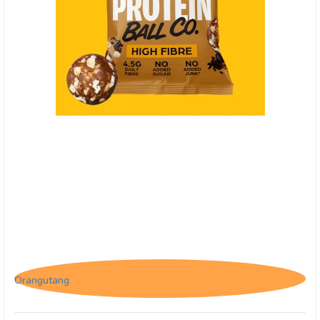
(HF) Protein Ball Co. Coffee Oat Muffin, Breakfast
to-go
Orangutang