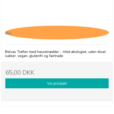
Belvas Hasselnødde Trøfler, Uden tilsat sukker
Øko
Belvas Trøfler med hasselnødder - Altid økologisk, uden tilsat
sukker, vegan, glutenfri og fairtrade
65,00 DKK
Vis produkt