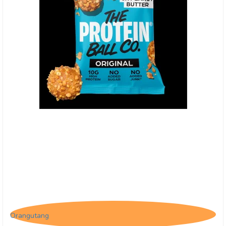
(O) The Protein Ball Co. Peanut Butter
Orangutang