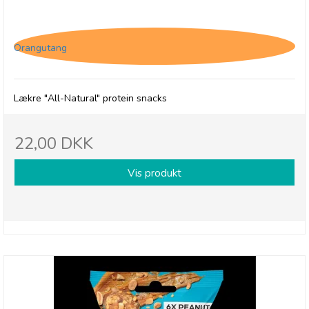
(O) The Protein Ball Co. Coconut & Macadamia
Orangutang
Lækre "All-Natural" protein snacks
22,00 DKK
Vis produkt