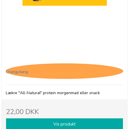
(HF) The Protein Ball Co. Choc Chip Muffin, High
Fibre
Orangutang
Lækre "All-Natural" protein morgenmad eller snack
22,00 DKK
Vis produkt