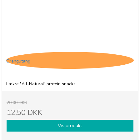
(U) Protein Ball Co. Peanut Butter - BB 31/8-26
Orangutang
Lækre "All-Natural" protein snacks
20,00 DKK
12,50 DKK
Vis produkt