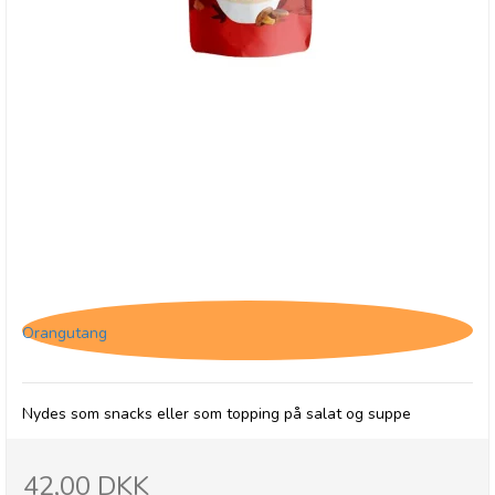
Forestly shiitake svampe - Chili peber
Orangutang
Nydes som snacks eller som topping på salat og suppe
42,00 DKK