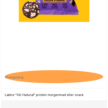
(HF) The Protein Ball Co. Blueberry Oat Muffin,
High Fibre
Orangutang
Lækre "All-Natural" protein morgenmad eller snack