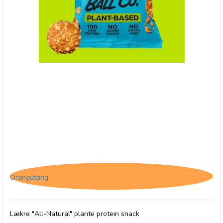
(P) The Protein Ball Co. Peanut Butter -
Plantebaseret
Orangutang
Lækre "All-Natural" plante protein snack