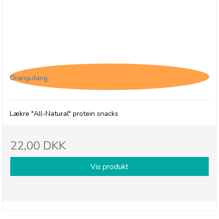
(O) The Protein Ball Co. Cacao & Orange
Orangutang
Lækre "All-Natural" protein snacks
22,00 DKK
Vis produkt