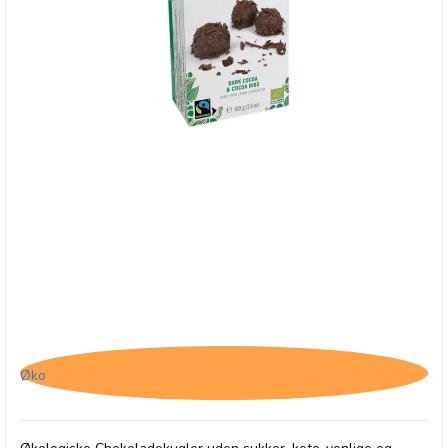
Belvas, Cocoa Balls med Kakonibs
Øko