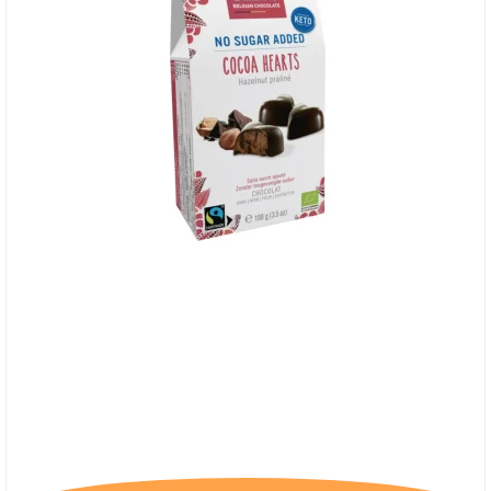
Belvas, Chokoladehjerter med
hasselnøddepraliné