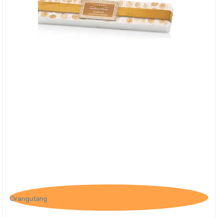
Blød nougat med mandler og hasselnødder, 150
g
Orangutang