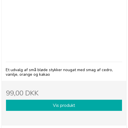
Elit, Overtrukket Nougat med Chokolade i fin
gaveæske
Et udvalg af små bløde stykker nougat med smag af cedro,
vanilje, orange og kakao
99,00 DKK
Vis produkt