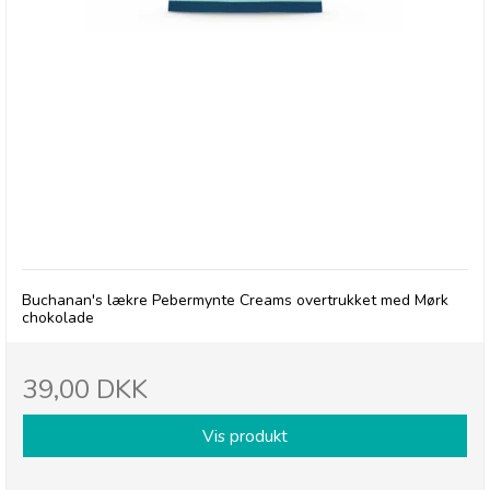
Buchanan's Dark Chocolate Fondant Peppermint
Creams
Buchanan's lækre Pebermynte Creams overtrukket med Mørk
chokolade
39,00 DKK
Vis produkt