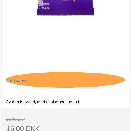
Cadbury Eclairs - BB 28/3-16
Dato varer
Gylden karamel, med chokolade inden i.
35,00 DKK
15,00 DKK