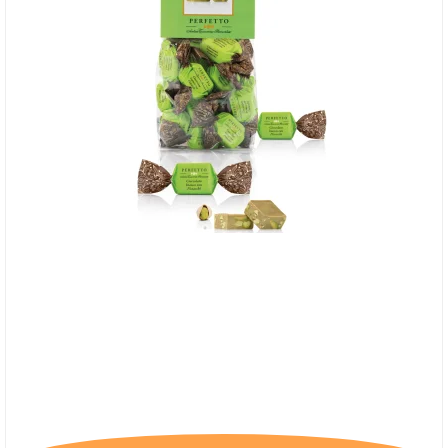
Antica Perfetto - Hvid chokoladepraline med
pistacienødder