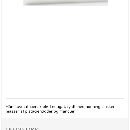
Blød nougat med mandler og pistacienødder, 150
g
Håndlavet italiensk blød nougat, fyldt med honning, sukker,
masser af pistacienødder og mandler.